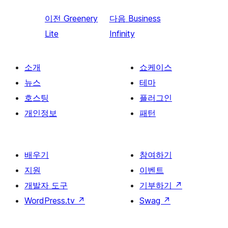
이전
Greenery
다음
Business
Lite
Infinity
소개
쇼케이스
뉴스
테마
호스팅
플러그인
개인정보
패턴
배우기
참여하기
지원
이벤트
개발자 도구
기부하기
↗
WordPress.tv
↗
Swag
↗