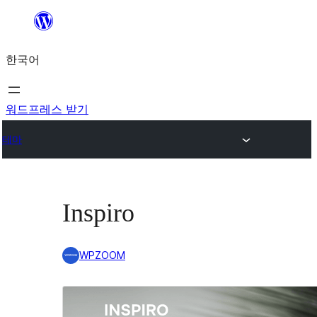
콘
텐
한국어
츠
로
바
워드프레스 받기
로
테마
가
기
Inspiro
WPZOOM