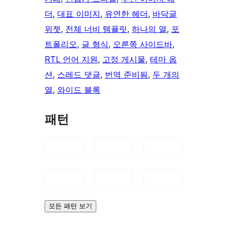
더
, 
대표 이미지
, 
유연한 헤더
, 
바닥글
위젯
, 
전체 너비 템플릿
, 
하나의 열
, 
포
트폴리오
, 
글 형식
, 
오른쪽 사이드바
, 
RTL 언어 지원
, 
고정 게시물
, 
테마 옵
션
, 
스레드 댓글
, 
번역 준비됨
, 
두 개의
열
, 
와이드 블록
패턴
모든 패턴 보기