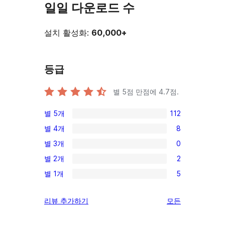
일일 다운로드 수
설치 활성화:
60,000+
등급
별 5점 만점에
4.7
점.
별 5개
112
112/5-
별 4개
8
별
8/4-
별 3개
0
점
별
0/3-
후
별 2개
2
점
별
2/2-
기
후
별 1개
5
점
별
5/1-
기
후
점
별
리
리뷰 추가하기
모든
기
후
점
뷰
기
후