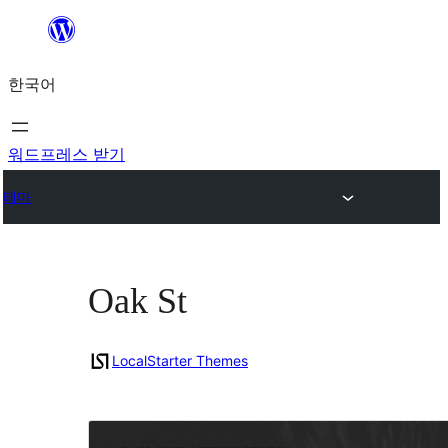
콘
텐
한국어
츠
로
바
워드프레스 받기
로
테마
가
기
Oak St
LocalStarter Themes