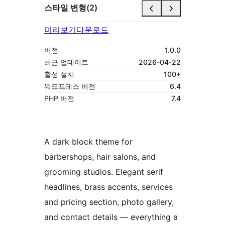
스타일 변형(2)
미리보기
다운로드
버전
1.0.0
최근 업데이트
2026-04-22
활성 설치
100+
워드프레스 버전
6.4
PHP 버전
7.4
A dark block theme for
barbershops, hair salons, and
grooming studios. Elegant serif
headlines, brass accents, services
and pricing section, photo gallery,
and contact details — everything a