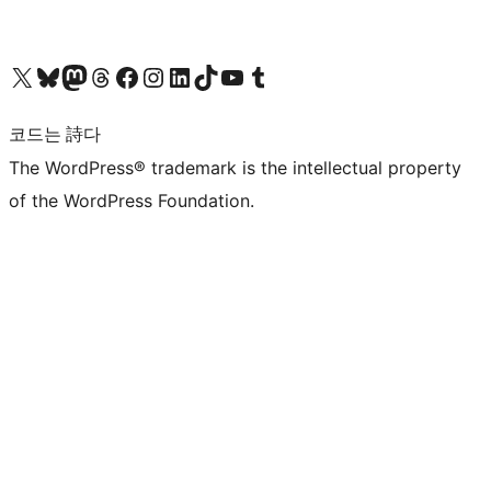
X(이전 트위터) 계정 방문하기
블루스카이 계정 방문하기
마스토돈 계정 방문하기
스레드 계정 방문하기
페이스북 페이지 방문하기
인스타그램 계정 방문하기
LinkedIn 계정 방문하기
틱톡 계정 방문하기
유튜브 채널 방문하기
텀블러 계정 방문하기
코드는 詩다
The WordPress® trademark is the intellectual property
of the WordPress Foundation.