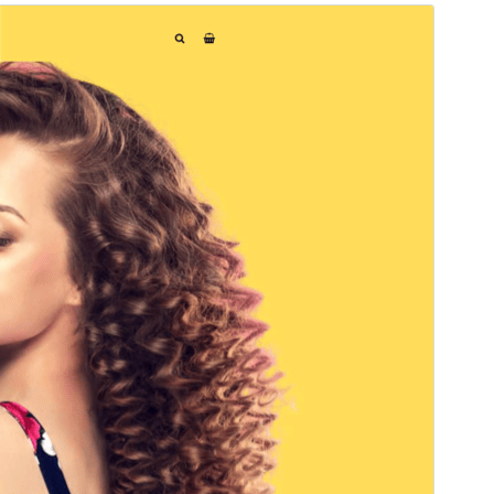
미리보기
다운로드
버전
2.1
최근 업데이트
2026-05-25
활성 설치
30+
워드프레스 버전
5.9
PHP 버전
5.6
테마 홈페이지