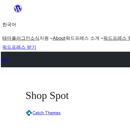
콘
텐
한국어
츠
로
테마
플러그인
소식
지원
About
워드프레스 소개
워드프레스 
바
워드프레스 받기
로
테마
가
기
Shop Spot
Catch Themes