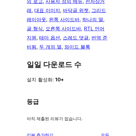
의 로고
, 
사용자 정의 메뉴
, 
전자상거
래
, 
대표 이미지
, 
바닥글 위젯
, 
그리드
레이아웃
, 
왼쪽 사이드바
, 
하나의 열
, 
글 형식
, 
오른쪽 사이드바
, 
RTL 언어
지원
, 
테마 옵션
, 
스레드 댓글
, 
번역 준
비됨
, 
두 개의 열
, 
와이드 블록
일일 다운로드 수
설치 활성화:
10+
등급
아직 제출된 리뷰가 없습니다.
리
리뷰 추가하기
모든