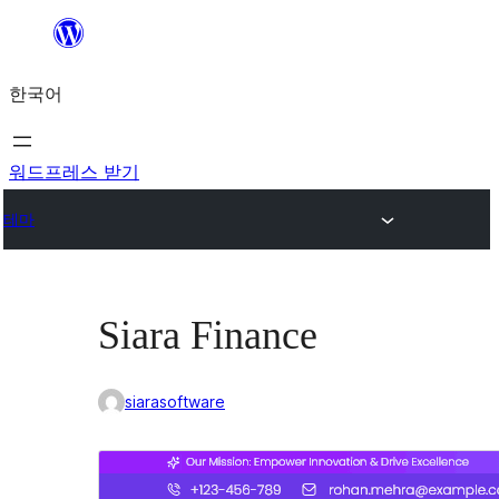
콘
텐
한국어
츠
로
바
워드프레스 받기
로
테마
가
기
Siara Finance
siarasoftware