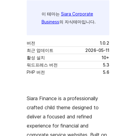
이 테마는
Siara Corporate
Business
의 자식테마입니다.
버전
1.0.2
최근 업데이트
2026-05-11
활성 설치
10+
워드프레스 버전
5.3
PHP 버전
5.6
Siara Finance is a professionally
crafted child theme designed to
deliver a focused and refined
experience for financial and
corporate service websites. Built on