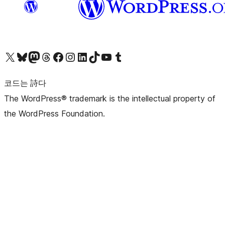
X(이전 트위터) 계정 방문하기
블루스카이 계정 방문하기
마스토돈 계정 방문하기
스레드 계정 방문하기
페이스북 페이지 방문하기
인스타그램 계정 방문하기
LinkedIn 계정 방문하기
틱톡 계정 방문하기
유튜브 채널 방문하기
텀블러 계정 방문하기
코드는 詩다
The WordPress® trademark is the intellectual property of
the WordPress Foundation.