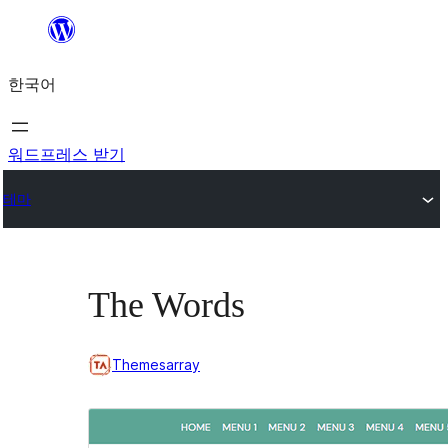
콘
텐
한국어
츠
로
바
워드프레스 받기
로
테마
가
기
The Words
Themesarray