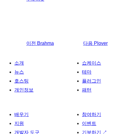
이전
Brahma
다음
Plover
소개
쇼케이스
뉴스
테마
호스팅
플러그인
개인정보
패턴
배우기
참여하기
지원
이벤트
개발자 도구
기부하기
↗