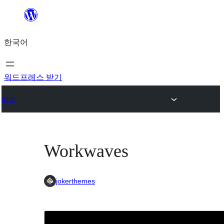
콘
텐
한국어
츠
로
바
워드프레스 받기
로
테마
가
기
Workwaves
jokerthemes