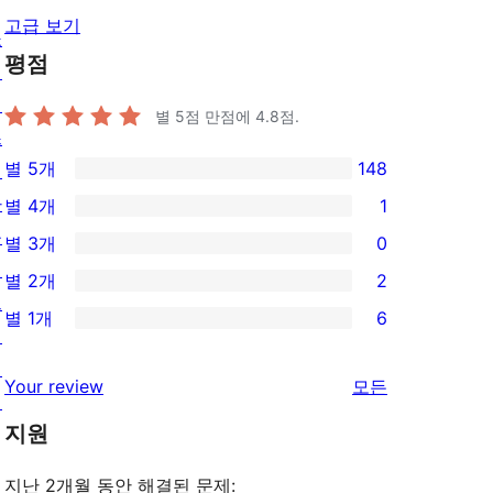
고급 보기
쇼
평점
케
이
별 5점 만점에
4.8
점.
스
별 5개
148
테
148/5-
마
별 4개
1
별
1/4-
플
별 3개
0
점
별
0/3-
러
별 2개
2
후
점
별
2/2-
그
기
별 1개
6
후
점
별
6/1-
인
기
후
점
별
패
리
Your review
모든
기
후
점
턴
뷰
기
지원
후
보
기
기
지난 2개월 동안 해결된 문제:
배