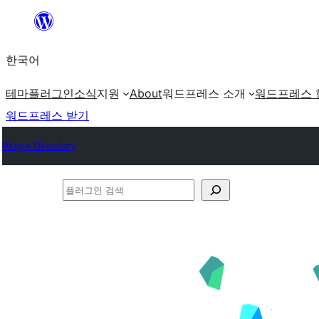
콘
텐
한국어
츠
로
테마
플러그인
소식
지원
About
워드프레스 소개
워드프레스 
바
워드프레스 받기
로
Plugin Directory
가
기
플
러
그
인
검
색