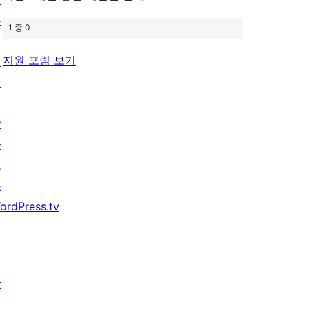
우
1 중 0
기
지원 포럼 보기
지
원
개
발
자
도
구
ordPress.tv
↗
참
여