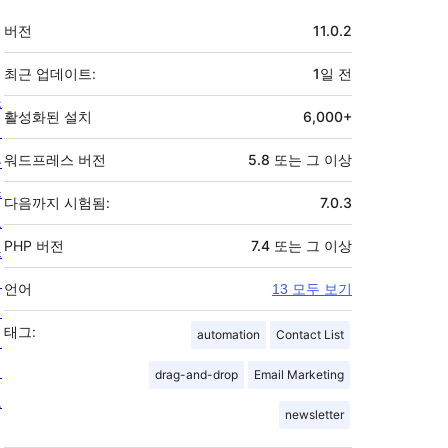
기
버전
11.0.2
초
최근 업데이트:
1일
전
소
활성화된 설치
6,000+
개
뉴
워드프레스 버전
5.8 또는 그 이상
스
다음까지 시험됨:
7.0.3
호
PHP 버전
7.4 또는 그 이상
스
팅
언어
13 모두 보기
개
태그:
automation
Contact List
인
정
drag-and-drop
Email Marketing
보
newsletter