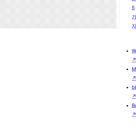
5
W
M
b
B