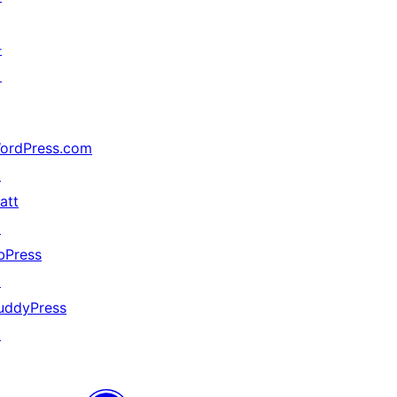
가
지
ordPress.com
↗
att
↗
bPress
↗
uddyPress
↗