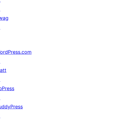
↗
wag
↗
ordPress.com
↗
att
↗
bPress
↗
uddyPress
↗