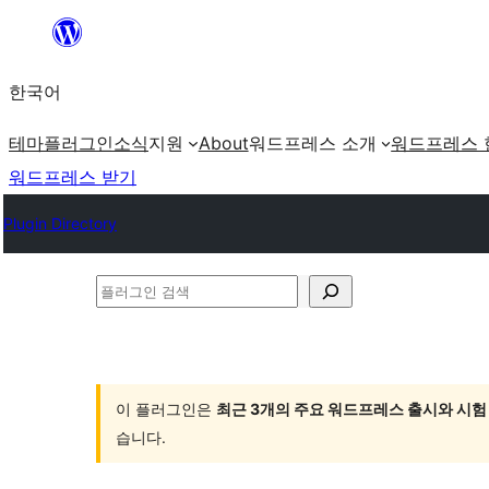
콘
텐
한국어
츠
로
테마
플러그인
소식
지원
About
워드프레스 소개
워드프레스 
바
워드프레스 받기
로
Plugin Directory
가
기
플
러
그
인
이 플러그인은
최근 3개의 주요 워드프레스 출시와 시험
검
습니다.
색