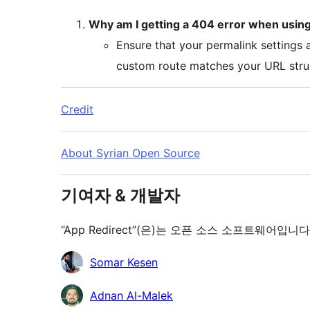
Why am I getting a 404 error when using 
Ensure that your permalink settings a
custom route matches your URL stru
Credit
About Syrian Open Source
기여자 & 개발자
“App Redirect”(은)는 오픈 소스 소프트웨어
기
Somar Kesen
여
Adnan Al-Malek
자