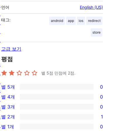
팅
언어
English (US)
개
태그:
android
app
ios
redirect
인
정
store
보
고급 보기
평점
쇼
케
별 5점 만점에
2
점.
이
별 5개
0
스
0/5-
별 4개
0
테
별
0/4-
별 3개
0
마
점
별
0/3-
플
별 2개
1
후
점
별
1/2-
러
기
별 1개
0
후
점
별
0/1-