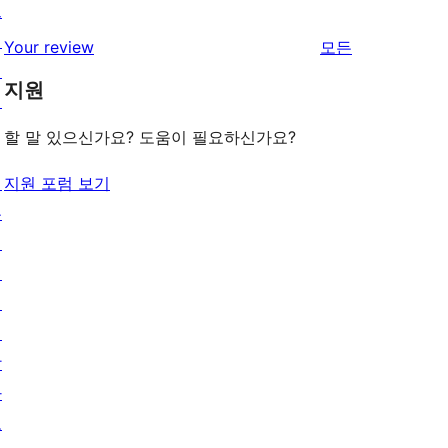
그
기
후
점
별
인
리
Your review
모든
기
후
점
패
뷰
기
지원
후
턴
보
기
기
할 말 있으신가요? 도움이 필요하신가요?
배
지원 포럼 보기
우
기
지
원
개
발
자
도