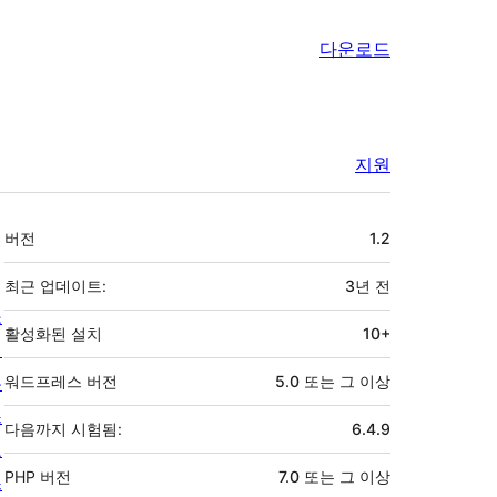
다운로드
지원
기
버전
1.2
초
최근 업데이트:
3년
전
소
활성화된 설치
10+
개
뉴
워드프레스 버전
5.0 또는 그 이상
스
다음까지 시험됨:
6.4.9
호
PHP 버전
7.0 또는 그 이상
스