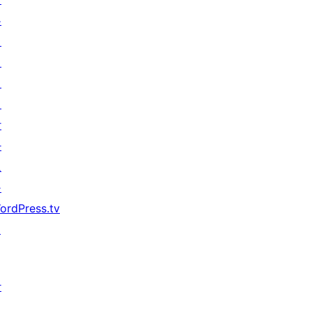
우
기
지
원
개
발
자
도
구
ordPress.tv
↗
참
여