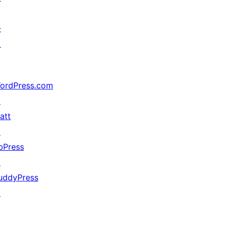
가
지
ordPress.com
↗
att
↗
bPress
↗
uddyPress
↗