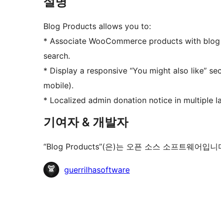
설명
Blog Products allows you to:
* Associate WooCommerce products with blog 
search.
* Display a responsive “You might also like” se
mobile).
* Localized admin donation notice in multiple 
기여자 & 개발자
“Blog Products”(은)는 오픈 소스 소프트웨
기
guerrilhasoftware
여
자