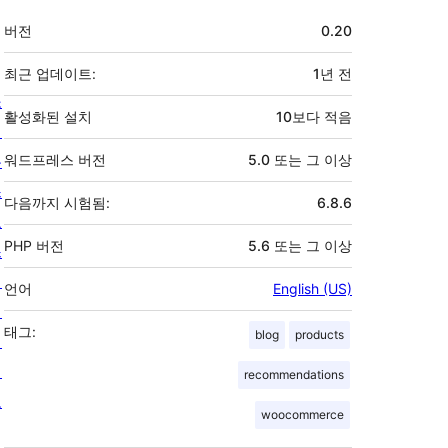
기
버전
0.20
초
최근 업데이트:
1년
전
소
활성화된 설치
10보다 적음
개
뉴
워드프레스 버전
5.0 또는 그 이상
스
다음까지 시험됨:
6.8.6
호
PHP 버전
5.6 또는 그 이상
스
팅
언어
English (US)
개
태그:
blog
products
인
정
recommendations
보
woocommerce