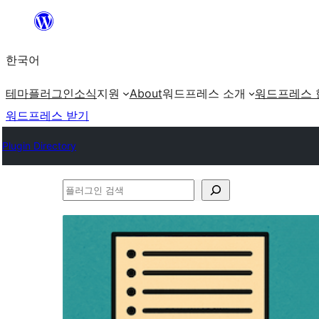
콘
텐
한국어
츠
로
테마
플러그인
소식
지원
About
워드프레스 소개
워드프레스 
바
워드프레스 받기
로
Plugin Directory
가
기
플
러
그
인
검
색