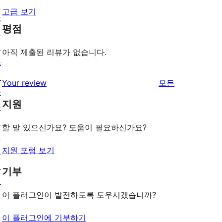
고급 보기
쇼
평점
케
이
아직 제출된 리뷰가 없습니다.
스
테
리
Your review
모든
마
뷰
지원
플
보
러
기
할 말 있으신가요? 도움이 필요하신가요?
그
지원 포럼 보기
인
패
기부
턴
이 플러그인이 발전하도록 도우시겠습니까?
이 플러그인에 기부하기
배