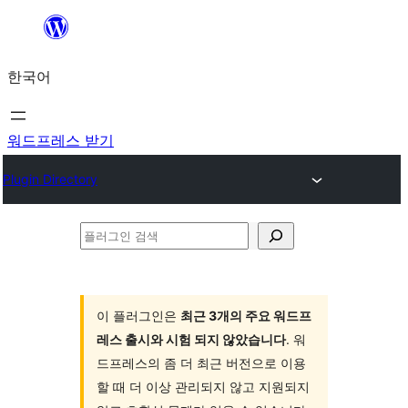
콘
텐
한국어
츠
로
바
워드프레스 받기
로
Plugin Directory
가
기
플
러
그
인
이 플러그인은
최근 3개의 주요 워드프
레스 출시와 시험 되지 않았습니다
. 워
검
드프레스의 좀 더 최근 버전으로 이용
색
할 때 더 이상 관리되지 않고 지원되지