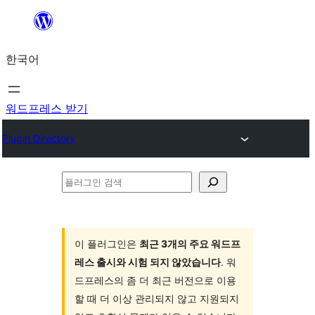
콘
텐
한국어
츠
로
바
워드프레스 받기
로
Plugin Directory
가
기
플
러
그
인
이 플러그인은
최근 3개의 주요 워드프
레스 출시와 시험 되지 않았습니다
. 워
검
드프레스의 좀 더 최근 버전으로 이용
색
할 때 더 이상 관리되지 않고 지원되지