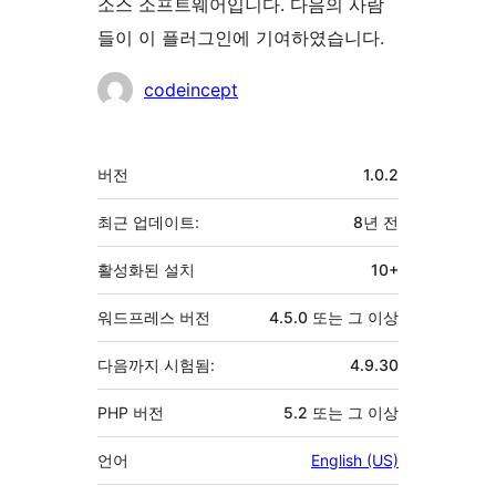
소스 소프트웨어입니다. 다음의 사람
들이 이 플러그인에 기여하였습니다.
기
codeincept
여
자
기
버전
1.0.2
초
최근 업데이트:
8년
전
활성화된 설치
10+
워드프레스 버전
4.5.0 또는 그 이상
다음까지 시험됨:
4.9.30
PHP 버전
5.2 또는 그 이상
언어
English (US)