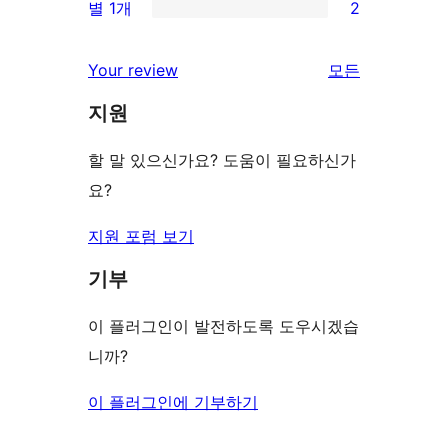
기
별 1개
2
후
점
별
2/1-
기
후
점
별
Your review
모든
기
후
점
리
기
지원
후
뷰
기
보
할 말 있으신가요? 도움이 필요하신가
기
요?
지원 포럼 보기
기부
이 플러그인이 발전하도록 도우시겠습
니까?
이 플러그인에 기부하기