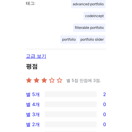
태그:
advanced portfolio
codeincept
filterable portfolio
portfolio
portfolio slider
고급 보기
평점
별 5점 만점에
3
점.
별 5개
2
2/5-
별 4개
0
별
0/4-
별 3개
0
점
별
0/3-
별 2개
0
후
점
별
0/2-