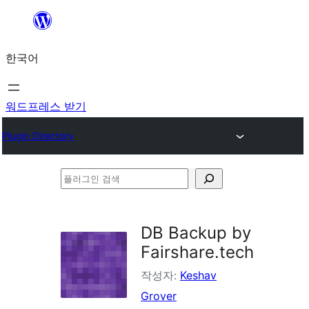
콘
텐
한국어
츠
로
바
워드프레스 받기
로
Plugin Directory
가
기
플
러
그
DB Backup by
인
Fairshare.tech
검
작성자:
Keshav
색
Grover