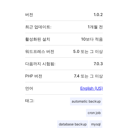
여
자
기
버전
1.0.2
초
최근 업데이트:
1개월
전
활성화된 설치
10보다 적음
워드프레스 버전
5.0 또는 그 이상
다음까지 시험됨:
7.0.3
PHP 버전
7.4 또는 그 이상
언어
English (US)
태그:
automatic backup
cron job
database backup
mysql