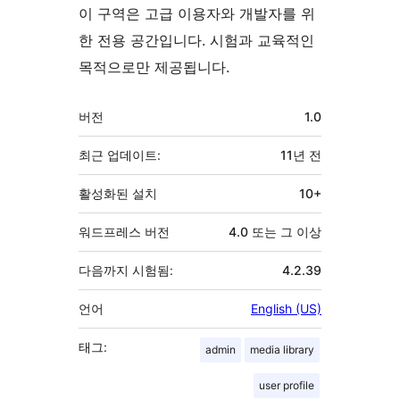
이 구역은 고급 이용자와 개발자를 위
한 전용 공간입니다. 시험과 교육적인
목적으로만 제공됩니다.
기
버전
1.0
초
최근 업데이트:
11년
전
활성화된 설치
10+
워드프레스 버전
4.0 또는 그 이상
다음까지 시험됨:
4.2.39
언어
English (US)
태그:
admin
media library
user profile