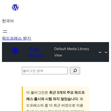
콘
텐
한국어
츠
로
바
워드프레스 받기
로
Plugin
Default Media Library
가
Directory
View
기
플
러
그
인
이 플러그인은
최근 3개의 주요 워드프
레스 출시와 시험 되지 않았습니다
. 워
검
드프레스의 좀 더 최근 버전으로 이용
색