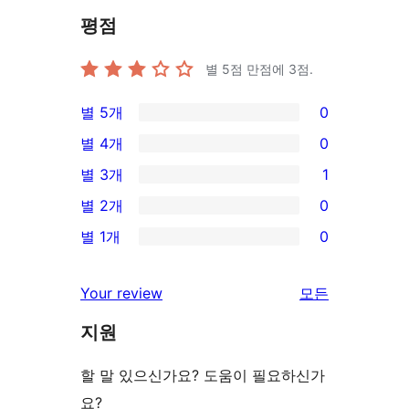
평점
별 5점 만점에
3
점.
별 5개
0
0/5-
별 4개
0
별
0/4-
별 3개
1
점
별
1/3-
별 2개
0
후
점
별
0/2-
기
별 1개
0
후
점
별
0/1-
기
후
점
별
리
Your review
모든
기
후
점
뷰
기
지원
후
보
기
기
할 말 있으신가요? 도움이 필요하신가
요?