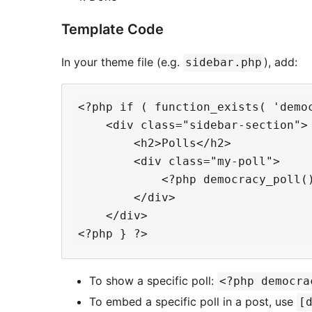
Template Code
In your theme file (e.g.
), add:
sidebar.php
<?php if ( function_exists( 'democ
    <div class="sidebar-section">

        <h2>Polls</h2>

        <div class="my-poll">

            <?php democracy_poll()
        </div>

    </div>

To show a specific poll:
<?php democra
To embed a specific poll in a post, use
[