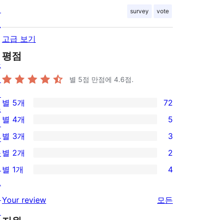
정
survey
vote
보
고급 보기
평점
쇼
케
별 5점 만점에
4.6
점.
이
별 5개
72
스
72/5-
별 4개
5
테
별
5/4-
별 3개
3
마
점
별
3/3-
플
별 2개
2
후
점
별
2/2-
러
기
별 1개
4
후
점
별
4/1-
그
기
후
점
별
인
리
Your review
모든
기
후
점
패
뷰
기