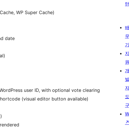
l Cache, WP Super Cache)
nd date
al)
 WordPress user ID, with optional vote clearing
hortcode (visual editor button available)
W
)
 rendered