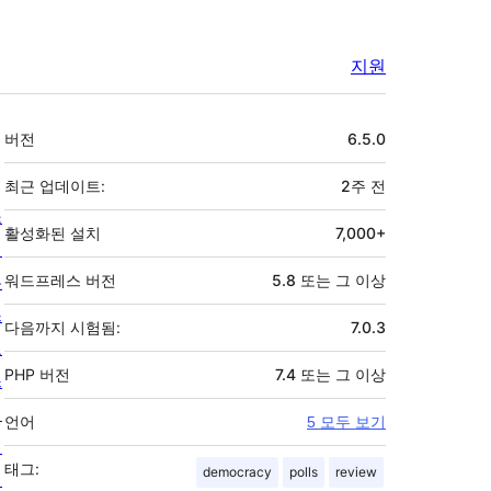
지원
기
버전
6.5.0
초
최근 업데이트:
2주
전
소
활성화된 설치
7,000+
개
뉴
워드프레스 버전
5.8 또는 그 이상
스
다음까지 시험됨:
7.0.3
호
PHP 버전
7.4 또는 그 이상
스
팅
언어
5 모두 보기
개
태그:
democracy
polls
review
인