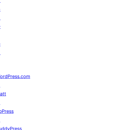
래
를
위
한
가
지
ordPress.com
↗
att
↗
bPress
↗
uddyPress