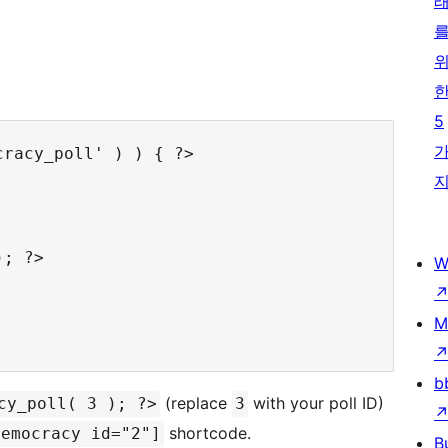
5
racy_poll' ) ) { ?>

; ?>

W
M
b
(replace
with your poll ID)
cy_poll( 3 ); ?>
3
shortcode.
democracy id="2"]
B