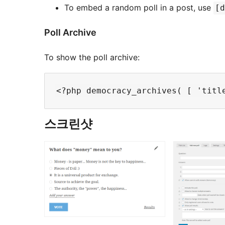
To embed a random poll in a post, use
[d
Poll Archive
To show the poll archive:
스크린샷