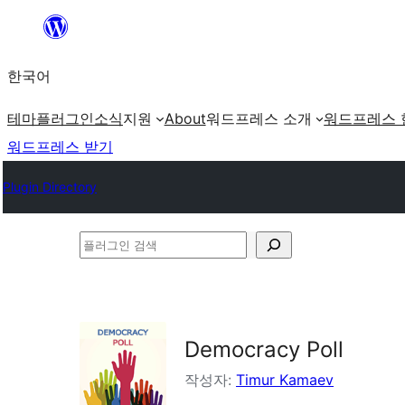
콘
텐
한국어
츠
로
테마
플러그인
소식
지원
About
워드프레스 소개
워드프레스 
바
워드프레스 받기
로
Plugin Directory
가
기
플
러
그
인
Democracy Poll
검
색
작성자:
Timur Kamaev