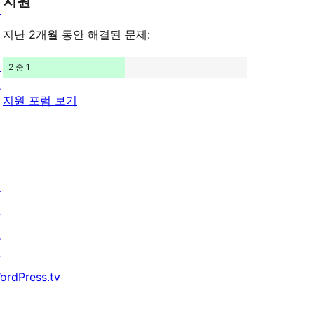
지원
후
턴
보
기
기
지난 2개월 동안 해결된 문제:
배
2 중 1
우
지원 포럼 보기
기
지
원
개
발
자
도
구
ordPress.tv
↗