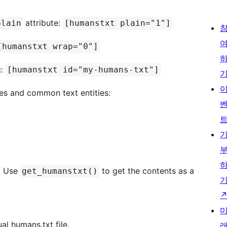
attribute:
plain
[humanstxt plain="1"]
[humanstxt wrap="0"]
g:
[humanstxt id="my-humans-txt"]
ses and common text entities:
e. Use
to get the contents as a
get_humanstxt()
ual humans.txt file.