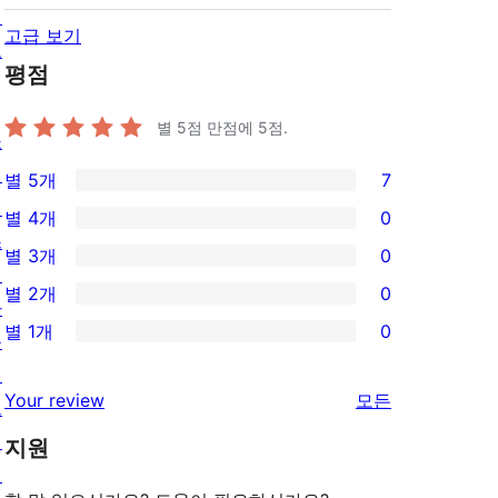
정
고급 보기
보
평점
별 5점 만점에
5
점.
쇼
케
별 5개
7
7/5-
이
별 4개
0
별
0/4-
스
별 3개
0
점
별
0/3-
테
별 2개
0
후
점
별
마
0/2-
기
별 1개
0
후
점
플
별
0/1-
기
후
러
점
별
리
Your review
모든
기
그
후
점
뷰
인
기
지원
후
보
패
기