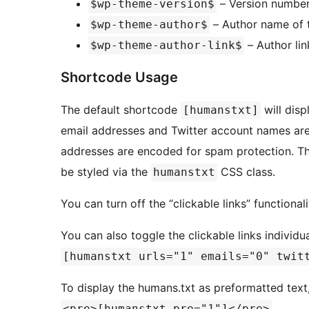
– Version number
$wp-theme-version$
– Author name of 
$wp-theme-author$
– Author lin
$wp-theme-author-link$
Shortcode Usage
The default shortcode
will disp
[humanstxt]
email addresses and Twitter account names are c
addresses are encoded for spam protection. Th
be styled via the
CSS class.
humanstxt
You can turn off the “clickable links” functional
You can also toggle the clickable links individu
[humanstxt urls="1" emails="0" twit
To display the humans.txt as preformatted text
<pre>[humanstxt pre="1"]</pre>