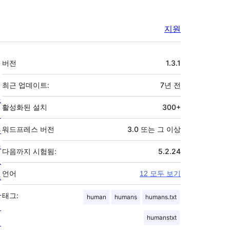
지원
기
버전
1.3.1
초
최근 업데이트:
7년
전
소
활성화된 설치
300+
개
뉴
워드프레스 버전
3.0 또는 그 이상
스
다음까지 시험됨:
5.2.24
호
언어
12 모두 보기
스
팅
태그:
human
humans
humans.txt
개
humanstxt
인