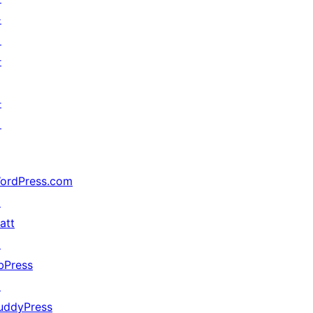
를
위
한
가
지
ordPress.com
↗
att
↗
bPress
↗
uddyPress