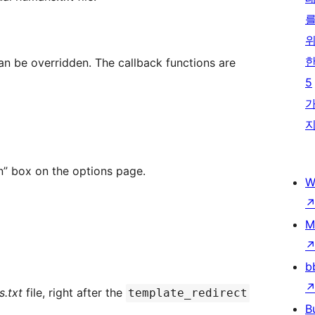
can be overridden. The callback functions are
5
in” box on the options page.
W
M
b
.txt
file, right after the
template_redirect
B