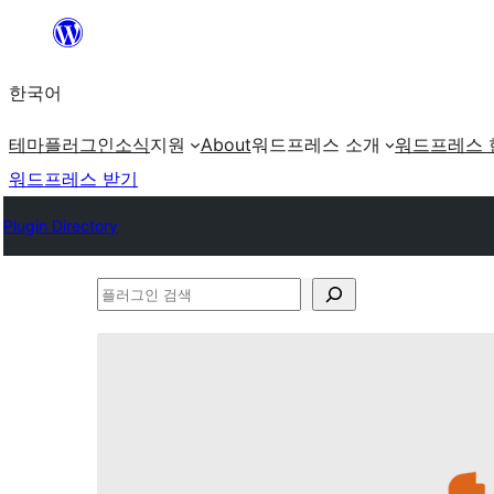
콘
텐
한국어
츠
로
테마
플러그인
소식
지원
About
워드프레스 소개
워드프레스 
바
워드프레스 받기
로
Plugin Directory
가
기
플
러
그
인
검
색