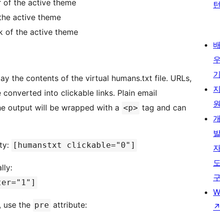
 of the active theme
the active theme
k of the active theme
lay the contents of the virtual humans.txt file. URLs,
onverted into clickable links. Plain email
e output will be wrapped with a
tag and can
<p>
ity:
[humanstxt clickable="0"]
ally:
ter="1"]
W
, use the
attribute:
pre