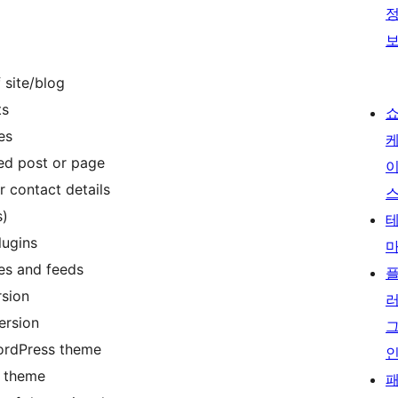
 site/blog
ts
es
ied post or page
r contact details
s)
lugins
es and feeds
rsion
ersion
ordPress theme
e theme