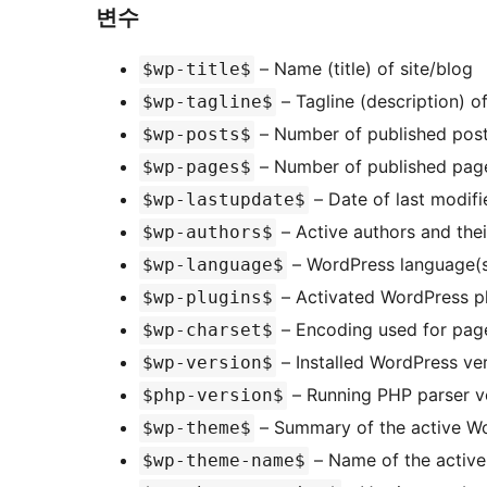
변수
– Name (title) of site/blog
$wp-title$
– Tagline (description) of
$wp-tagline$
– Number of published pos
$wp-posts$
– Number of published pag
$wp-pages$
– Date of last modif
$wp-lastupdate$
– Active authors and thei
$wp-authors$
– WordPress language(
$wp-language$
– Activated WordPress p
$wp-plugins$
– Encoding used for pag
$wp-charset$
– Installed WordPress ve
$wp-version$
– Running PHP parser v
$php-version$
– Summary of the active W
$wp-theme$
– Name of the activ
$wp-theme-name$