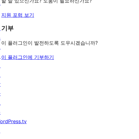
기
할 말 있으신가요? 도움이 필요하신가요?
턴
지원 포럼 보기
기부
배
우
이 플러그인이 발전하도록 도우시겠습니까?
기
지
이 플러그인에 기부하기
원
개
발
자
도
구
ordPress.tv
↗