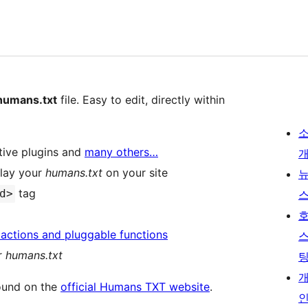
humans.txt
file. Easy to edit, directly within
tive plugins and
many others…
lay your
humans.txt
on your site
tag
d>
s, actions and pluggable functions
ur
humans.txt
ound on the
official Humans TXT website
.