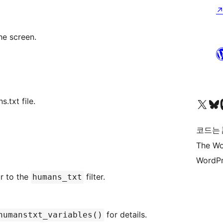
he screen.
.txt file.
X(이전 트위터) 계정 방문하기
블루스카이 계정 방문하기
마스토
코드는
The Wo
WordPr
or to the
filter.
humans_txt
for details.
humanstxt_variables()