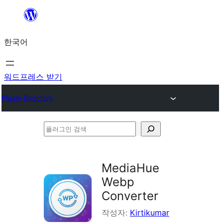
콘
텐
한국어
츠
로
바
워드프레스 받기
로
Plugin Directory
가
기
플
러
그
MediaHue
인
Webp
검
Converter
색
작성자:
Kirtikumar