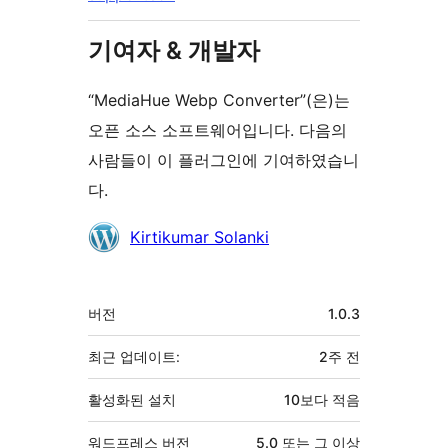
기여자 & 개발자
“MediaHue Webp Converter”(은)는
오픈 소스 소프트웨어입니다. 다음의
사람들이 이 플러그인에 기여하였습니
다.
기
Kirtikumar Solanki
여
자
기
버전
1.0.3
초
최근 업데이트:
2주
전
활성화된 설치
10보다 적음
워드프레스 버전
5.0 또는 그 이상