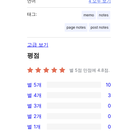
언어
4 모두 보기
태그:
memo
notes
page notes
post notes
고급 보기
평점
별 5점 만점에
4.8
점.
별 5개
10
10/5-
별 4개
3
별
3/4-
별 3개
0
점
별
0/3-
별 2개
0
후
점
별
0/2-
기
별 1개
0
후
점
별
0/1-
기
후