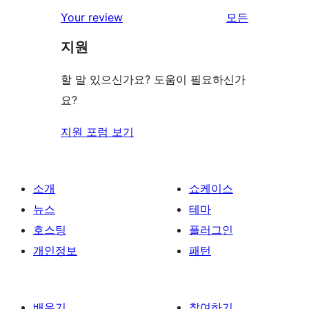
점
별
Your review
모든
기
후
점
리
기
지원
후
뷰
기
보
할 말 있으신가요? 도움이 필요하신가
기
요?
지원 포럼 보기
소개
쇼케이스
뉴스
테마
호스팅
플러그인
개인정보
패턴
배우기
참여하기