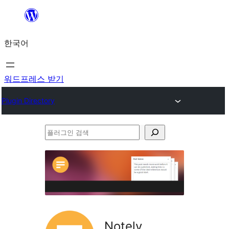
콘
텐
한국어
츠
로
바
워드프레스 받기
로
Plugin Directory
가
기
플
러
그
인
검
색
Notely