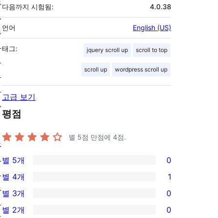
스
다음까지 시험됨:
4.0.38
호
언어
English (US)
스
팅
태그:
jquery scroll up
scroll to top
개
scroll up
wordpress scroll up
인
정
고급 보기
보
평점
별 5점 만점에
4
점.
쇼
케
별 5개
0
0/5-
이
별 4개
1
별
1/4-
스
별 3개
0
점
별
0/3-
테
별 2개
0
후
점
별
마
0/2-