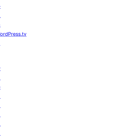
자
도
구
ordPress.tv
↗
참
여
하
기
이
벤
트
기