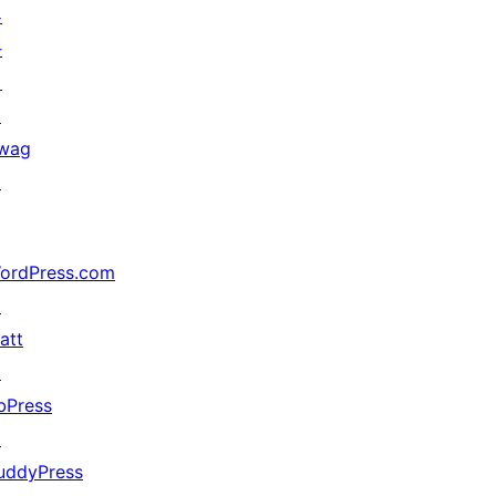
부
하
기
↗
wag
↗
ordPress.com
↗
att
↗
bPress
↗
uddyPress