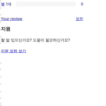
기
별 1개
0
후
점
플
별
0/1-
기
후
러
점
별
리
Your review
모든
기
그
후
점
뷰
인
기
지원
후
보
패
기
기
할 말 있으신가요? 도움이 필요하신가요?
턴
지원 포럼 보기
배
우
기
지
원
개
발