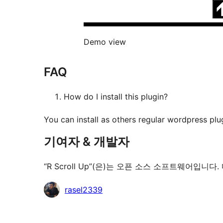
Demo view
FAQ
How do I install this plugin?
You can install as others regular wordpress plug
기여자 & 개발자
“R Scroll Up”(은)는 오픈 소스 소프트웨어입
기
rasel2339
여
자