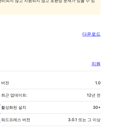
 관리되지 않고 지원되지 않고 호환성 문제가 있을 수 있
다운로드
지원
기
버전
1.0
초
최근 업데이트:
12년
전
소
활성화된 설치
30+
개
뉴
워드프레스 버전
3.0.1 또는 그 이상