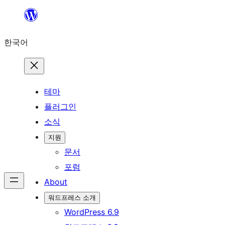
콘
텐
한국어
츠
로
바
로
테마
가
플러그인
기
소식
지원
문서
포럼
About
워드프레스 소개
WordPress 6.9