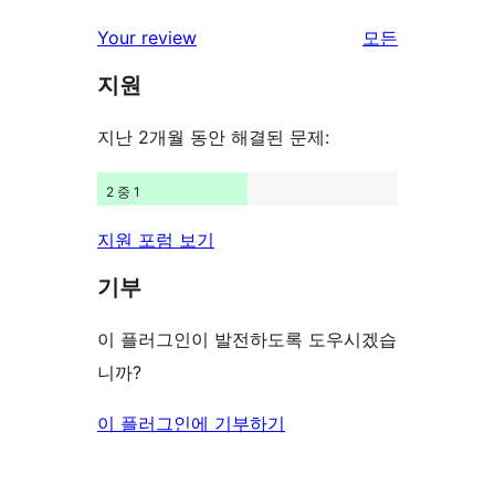
기
후
점
별
Your review
모든
기
후
점
리
기
지원
후
뷰
기
보
지난 2개월 동안 해결된 문제:
기
2 중 1
지원 포럼 보기
기부
이 플러그인이 발전하도록 도우시겠습
니까?
이 플러그인에 기부하기