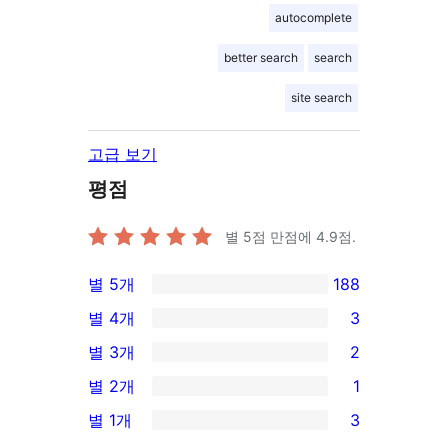
autocomplete
better search
search
site search
고급 보기
평점
별 5점 만점에
4.9
점.
별 5개
188
188/5-
별 4개
3
별
3/4-
별 3개
2
점
별
2/3-
별 2개
1
후
점
별
1/2-
기
별 1개
3
후
점
별
3/1-