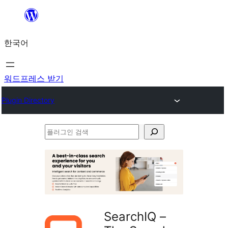
콘
텐
한국어
츠
로
바
워드프레스 받기
로
Plugin Directory
가
기
플
러
그
인
검
색
SearchIQ –