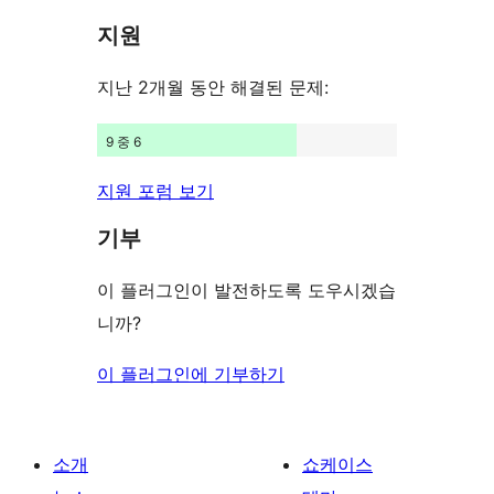
점
리
기
지원
후
뷰
기
보
지난 2개월 동안 해결된 문제:
기
9 중 6
지원 포럼 보기
기부
이 플러그인이 발전하도록 도우시겠습
니까?
이 플러그인에 기부하기
소개
쇼케이스