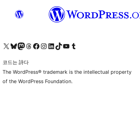
X(이전 트위터) 계정 방문하기
블루스카이 계정 방문하기
마스토돈 계정 방문하기
스레드 계정 방문하기
페이스북 페이지 방문하기
인스타그램 계정 방문하기
LinkedIn 계정 방문하기
틱톡 계정 방문하기
유튜브 채널 방문하기
텀블러 계정 방문하기
코드는 詩다
The WordPress® trademark is the intellectual property
of the WordPress Foundation.