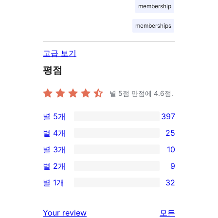
membership
memberships
고급 보기
평점
별 5점 만점에
4.6
점.
별 5개
397
397/5-
별 4개
25
별
25/4-
별 3개
10
점
별
10/3-
별 2개
9
후
점
별
9/2-
기
별 1개
32
후
점
별
32/1-
기
후
점
별
Your review
모든
기
후