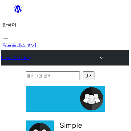
콘
텐
한국어
츠
로
바
워드프레스 받기
로
Plugin Directory
가
기
플
러
그
인
검
색
Simple