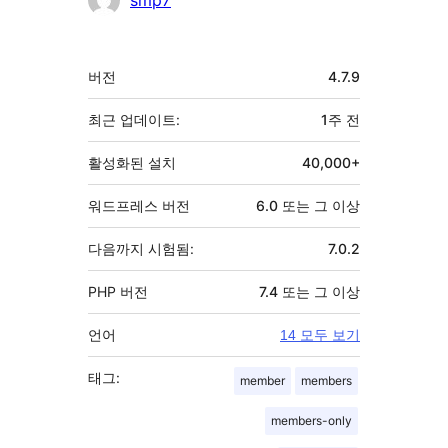
smp7
기
버전
4.7.9
초
최근 업데이트:
1주
전
활성화된 설치
40,000+
워드프레스 버전
6.0 또는 그 이상
다음까지 시험됨:
7.0.2
PHP 버전
7.4 또는 그 이상
언어
14 모두 보기
태그:
member
members
members-only