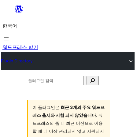
콘
텐
한국어
츠
로
바
워드프레스 받기
로
Plugin Directory
가
기
플
러
그
인
이 플러그인은
최근 3개의 주요 워드프
레스 출시와 시험 되지 않았습니다
. 워
검
드프레스의 좀 더 최근 버전으로 이용
색
할 때 더 이상 관리되지 않고 지원되지