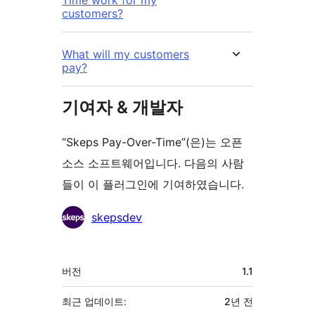
Time work for my
customers?
What will my customers
pay?
기여자 & 개발자
“Skeps Pay-Over-Time”(은)는 오픈
소스 소프트웨어입니다. 다음의 사람
들이 이 플러그인에 기여하였습니다.
기
skepsdev
여
자
기
버전
1.1
초
최근 업데이트:
2년
전