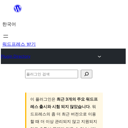
콘
텐
한국어
츠
로
바
워드프레스 받기
로
Plugin Directory
가
기
플
러
그
인
이 플러그인은
최근 3개의 주요 워드프
레스 출시와 시험 되지 않았습니다
. 워
검
드프레스의 좀 더 최근 버전으로 이용
색
할 때 더 이상 관리되지 않고 지원되지