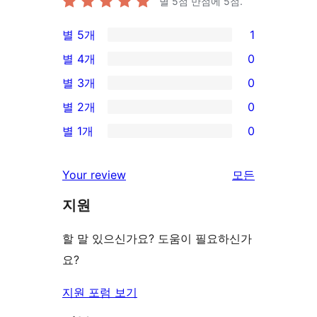
별 5점 만점에
5
점.
별 5개
1
1/5-
별 4개
0
별
0/4-
별 3개
0
점
별
0/3-
별 2개
0
후
점
별
0/2-
기
별 1개
0
후
점
별
0/1-
기
후
점
별
리
Your review
모든
기
후
점
뷰
기
지원
후
보
기
기
할 말 있으신가요? 도움이 필요하신가
요?
지원 포럼 보기