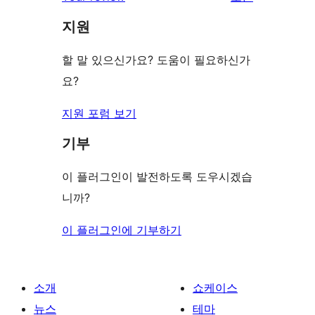
후
점
뷰
기
지원
후
보
기
기
할 말 있으신가요? 도움이 필요하신가
요?
지원 포럼 보기
기부
이 플러그인이 발전하도록 도우시겠습
니까?
이 플러그인에 기부하기
소개
쇼케이스
뉴스
테마