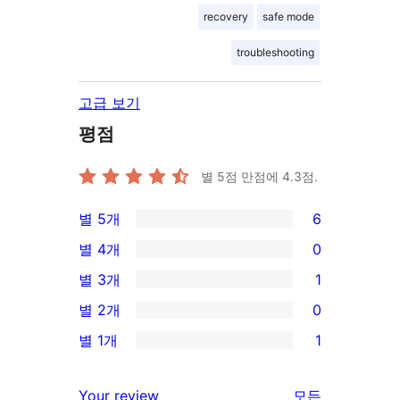
recovery
safe mode
troubleshooting
고급 보기
평점
별 5점 만점에
4.3
점.
별 5개
6
6/5-
별 4개
0
별
0/4-
별 3개
1
점
별
1/3-
별 2개
0
후
점
별
0/2-
기
별 1개
1
후
점
별
1/1-
기
후
점
별
리
Your review
모든
기