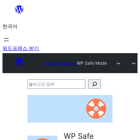
콘
텐
한국어
츠
로
바
워드프레스 받기
로
Plugin Directory
WP Safe Mode
가
기
플
러
그
인
검
색
WP Safe