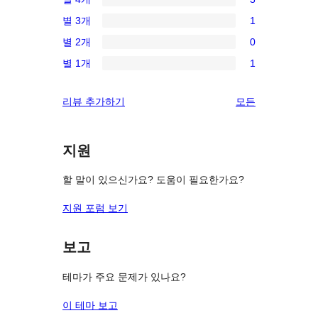
별
3/4-
별 3개
1
점
별
1/3-
후
별 2개
0
점
별
0/2-
기
후
별 1개
1
점
별
1/1-
기
후
점
별
리
리뷰 추가하기
모든
기
후
점
뷰
기
후
보
기
지원
기
할 말이 있으신가요? 도움이 필요한가요?
지원 포럼 보기
보고
테마가 주요 문제가 있나요?
이 테마 보고