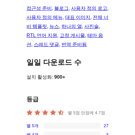
접근성 준비
, 
블로그
, 
사용자 정의 로고
, 
사용자 정의 메뉴
, 
대표 이미지
, 
전체 너
비 템플릿
, 
뉴스
, 
하나의 열
, 
사진술
, 
RTL 언어 지원
, 
고정 게시물
, 
테마 옵
션
, 
스레드 댓글
, 
번역 준비됨
일일 다운로드 수
설치 활성화:
900+
등급
별 5점 만점에
4.7
점.
별 5개
27
27/5-
별 4개
3