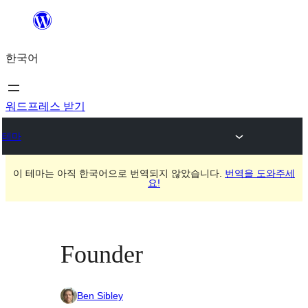
콘
텐
한국어
츠
로
바
워드프레스 받기
로
테마
가
기
이 테마는 아직 한국어으로 번역되지 않았습니다.
번역을 도와주세
요!
Founder
Ben Sibley