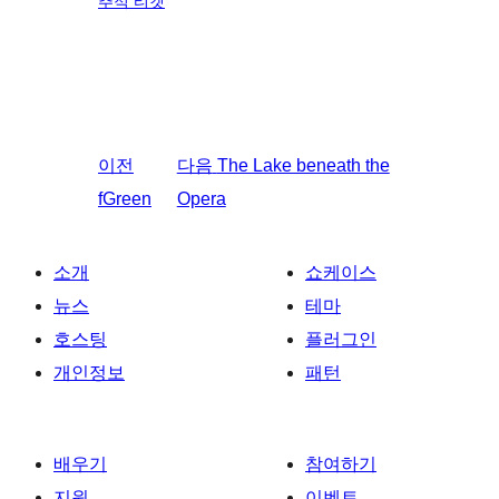
추적 티켓
이전
다음
The Lake beneath the
fGreen
Opera
소개
쇼케이스
뉴스
테마
호스팅
플러그인
개인정보
패턴
배우기
참여하기
지원
이벤트