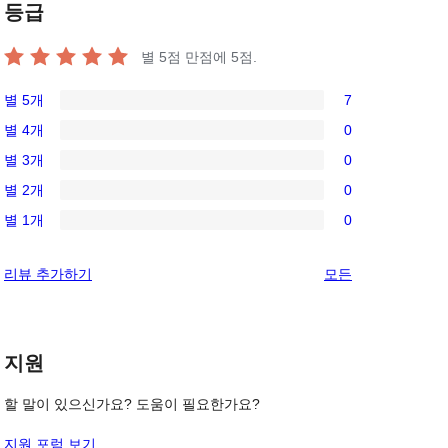
등급
별 5점 만점에
5
점.
별 5개
7
7/5-
별 4개
0
별
0/4-
별 3개
0
점
별
0/3-
후
별 2개
0
점
별
0/2-
기
후
별 1개
0
점
별
0/1-
, 
기
후
점
별
리
리뷰 추가하기
모든
기
후
점
뷰
기
후
보
기
기
지원
할 말이 있으신가요? 도움이 필요한가요?
지원 포럼 보기