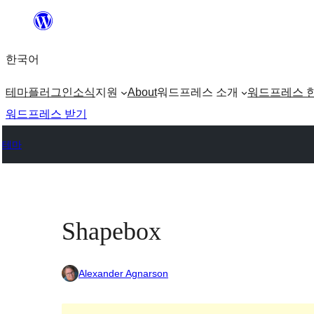
콘
텐
한국어
츠
로
테마
플러그인
소식
지원
About
워드프레스 소개
워드프레스 
바
워드프레스 받기
로
테마
가
기
Shapebox
Alexander Agnarson