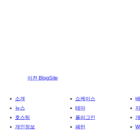
이전
BlogSite
소개
쇼케이스
뉴스
테마
호스팅
플러그인
개
개인정보
패턴
W